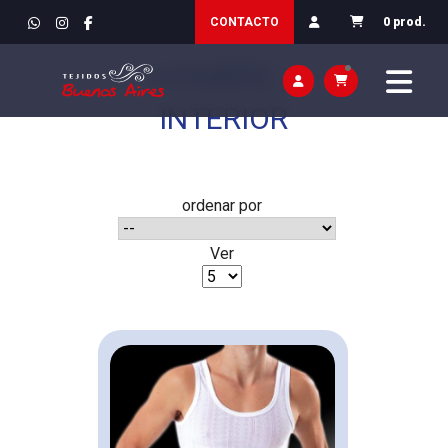
INICIO
>
VESTIR / ROPA
CONTACTO
0 prod.
HOMBRE /
INTERIOR
ordenar por
Ver