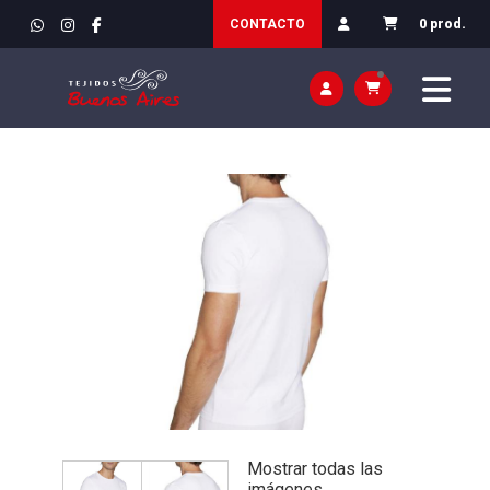
INICIO
>
VESTIR / ROPA
>
HOMBRE / INTERIOR
CONTACTO
0 prod.
Mostrar todas las
imágenes