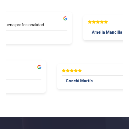
 buena profesionalidad.
Amelia Mancilla
er
Conchi Martín
aza