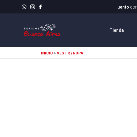
Env
Tienda
INICIO
>
VESTIR / ROPA