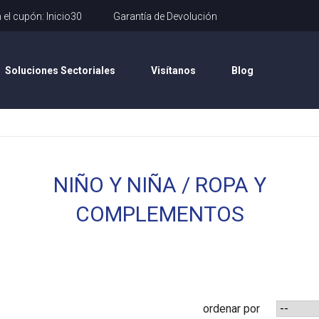
íos rápidos
No olvides usar tu
25% de Descuento
con el cupón: 
Soluciones Sectoriales
Visítanos
Blog
NIÑO Y NIÑA / ROPA Y
COMPLEMENTOS
ordenar por