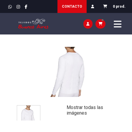
INICIO
>
VESTIR / ROPA
>
HOMBRE / INTERIOR
CONTACTO
0 prod.
Mostrar todas las
imágenes