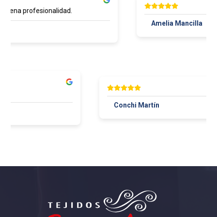
buena profesionalidad.
Amelia Mancilla
r
Conchi Martín
aza