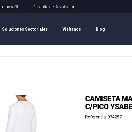
No olvides usar tu
25% de Descuento
con el cupón: Inicio30
Soluciones Sectoriales
Visítanos
Blog
CAMISETA M
C/PICO YSABE
Referencia: 074257