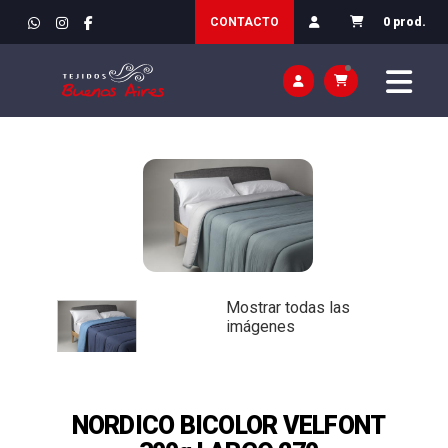
INICIO
>
DECORACIÓN Y HOGAR
>
DORMITORIO Y SALÓN /
CONTACTO
0 prod.
CAMA
Mostrar todas las
imágenes
NORDICO BICOLOR VELFONT