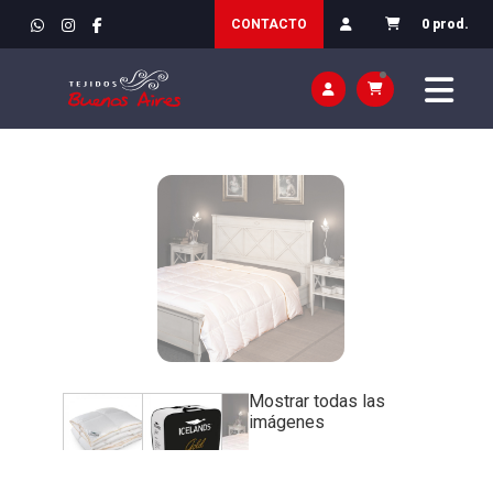
INICIO
>
DECORACIÓN Y HOGAR
>
DORMITORIO Y SALÓN /
CONTACTO
0 prod.
CAMA
Mostrar todas las
imágenes