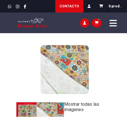
INICIO
>
TEJIDOS
>
DECORACION / CORTINAS Y VISILLOS
CONTACTO
0 prod.
Mostrar todas las
imágenes