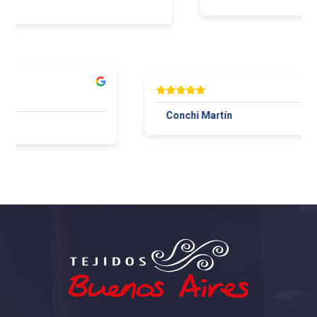
r
Conchi Martín
aza