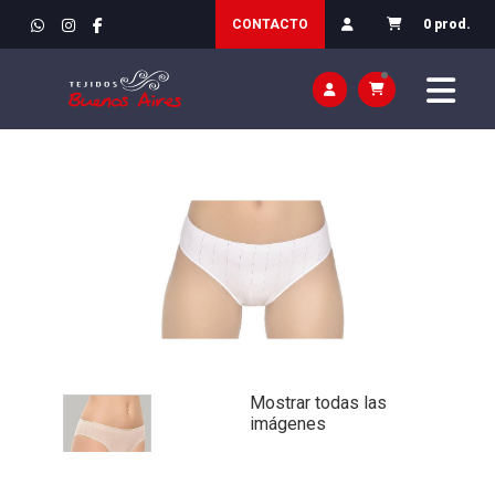
INICIO
>
VESTIR / ROPA
>
MUJER / INTERIOR
CONTACTO
0 prod.
Mostrar todas las
imágenes