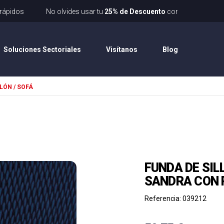
Envíos rápidos
No olvides usar tu
25% de Descuento
con el cup
Soluciones Sectoriales
Visítanos
Blog
LÓN / SOFÁ
FUNDA DE SIL
SANDRA CON 
Referencia: 039212