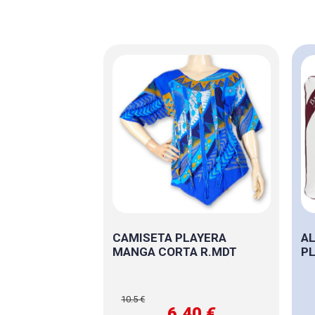
CAMISETA PLAYERA
AL
MANGA CORTA R.MDT
P
10.5 €
6,40 €