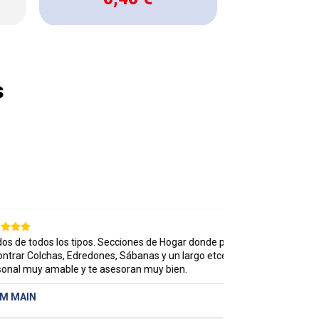
s
de todos los tipos. Secciones de Hogar donde puedes
r Colchas, Edredones, Sábanas y un largo etcétera.
Gran 
l muy amable y te asesoran muy bien.
Bea
MAIN