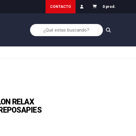
ón: Inicio30
Garantía de Devolución
CONTACTO
0 prod.
LON RELAX
REPOSAPIES