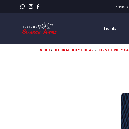
Tienda
INICIO
>
DECORACIÓN Y HOGAR
>
DORMITORIO Y SA