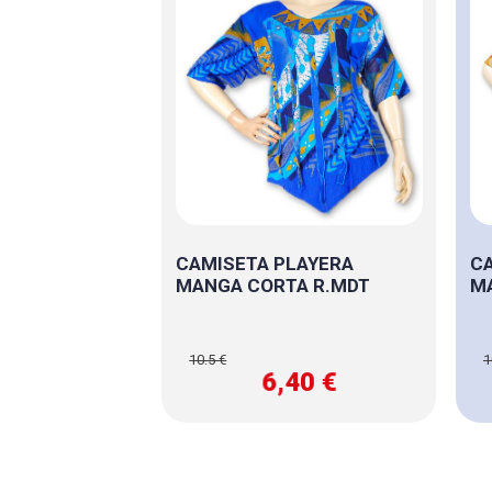
CAMISETA PLAYERA
CA
MANGA CORTA R.MDT
M
10.5 €
1
6,40 €