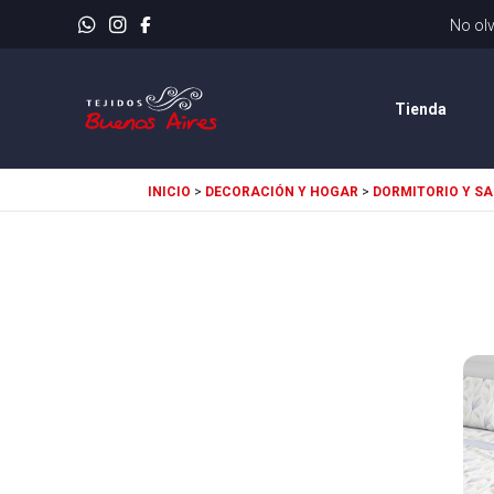
E
Tienda
INICIO
>
DECORACIÓN Y HOGAR
>
DORMITORIO Y SA