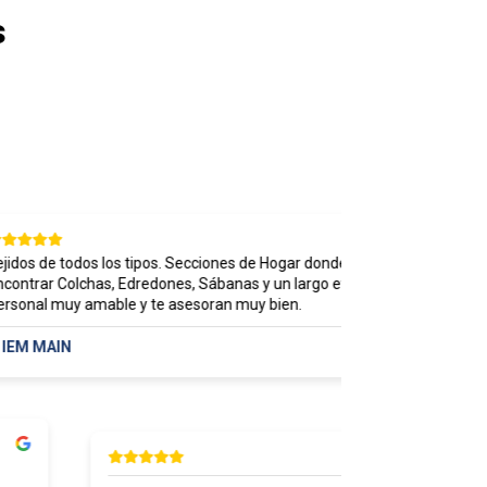
s
os de todos los tipos. Secciones de Hogar donde puedes
trar Colchas, Edredones, Sábanas y un largo etcétera.
Gra
nal muy amable y te asesoran muy bien.
B
M MAIN