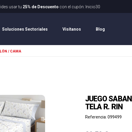
nvíos rápidos
No olvides usar tu
25% de Descuento
con el cupón
Soluciones Sectoriales
Visítanos
Blog
LÓN / CAMA
JUEGO SABAN
TELA R. RIN
Referencia: 099499