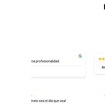
dad de telas y buena profesionalidad.
Ameli
Castillo Ferrer
Excelente trato sea el día que sea!