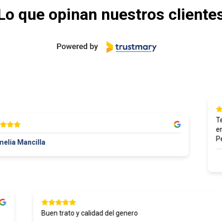
Lo que opinan nuestros cliente
Tejid
encon
Perso
a Mancilla
IE
Buen trato y calidad del genero