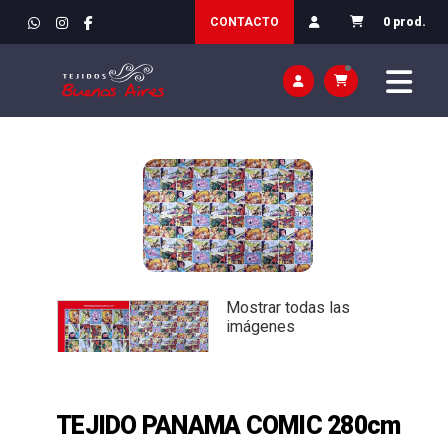
INICIO
>
TEJIDOS
>
DECORACION / CORTINAS Y VISILLOS
CONTACTO
0 prod.
Mostrar todas las
imágenes
TEJIDO PANAMA COMIC 280cm