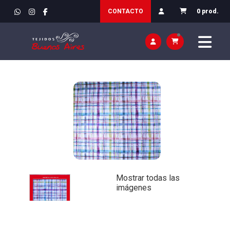
INICIO
>
TEJIDOS
>
DECORACION / CORTINAS Y VISILLOS
CONTACTO
0 prod.
Mostrar todas las
imágenes