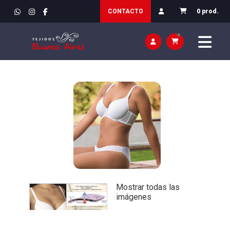
INICIO
>
VESTIR / ROPA
>
MUJER / INTERIOR
CONTACTO
0 prod.
Mostrar todas las
imágenes