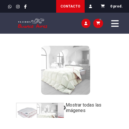
INICIO
>
DECORACIÓN Y HOGAR
>
DORMITORIO Y SALÓN /
CONTACTO
0 prod.
CAMA
Mostrar todas las
imágenes