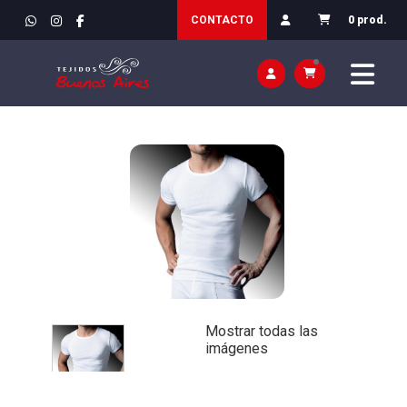
INICIO
>
VESTIR / ROPA
>
HOMBRE / INTERIOR
CONTACTO
0 prod.
Mostrar todas las
imágenes