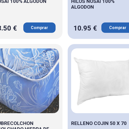
SAI 100% ALGODON
HILOS NOSAI 100%
ALGODON
3.50 €
10.95 €
Comprar
Comprar
UBRECOLCHON
RELLENO COJIN 50 X 70
OLCHADO HIEDRA DE