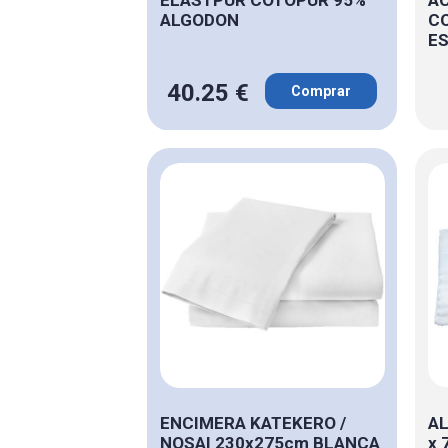
ALGODON
C
ES
40.25 €
Comprar
ENCIMERA KATEKERO /
AL
NOSAI 230x275cm BLANCA
x 