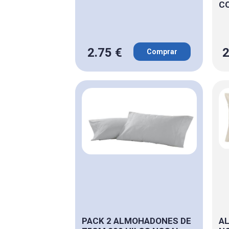
C
2.75 €
2
Comprar
PACK 2 ALMOHADONES DE
AL