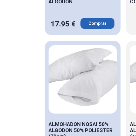
ALGODON
C
17.95 €
Comprar
ALMOHADON NOSAI 50%
A
ALGODON 50% POLIESTER
AL