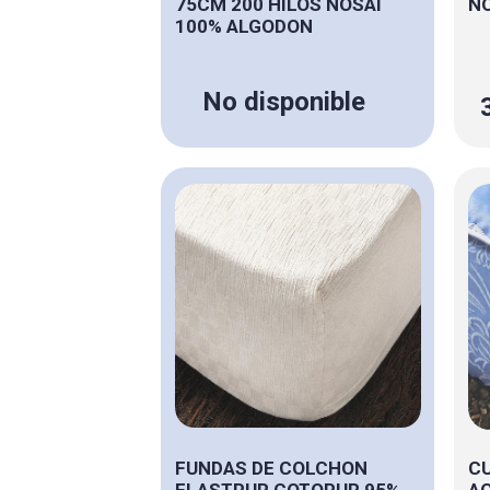
75CM 200 HILOS NOSAI
NO
100% ALGODON
No disponible
FUNDAS DE COLCHON
C
ELASTPUR COTOPUR 95%
AC