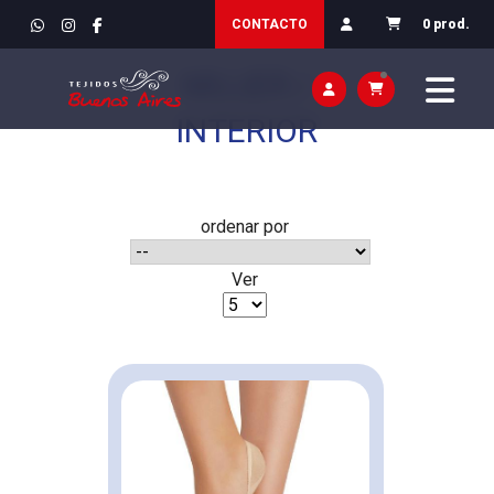
INICIO
>
VESTIR / ROPA
CONTACTO
0 prod.
MUJER /
INTERIOR
ordenar por
Ver